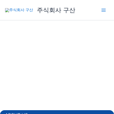
콘
Main
주식회사 구산
텐
Men
츠
로
Specialized Stamping
건
너
& Forming Technology
뛰
기
구산은 1991년에 프레스품 전문 메이커
로 설립하여 신개념의 금형 기술혁신,
지속적인 품질혁신, 최적 생산시스템
구축을 통한 경쟁력 강화 로 전자, 자동
차용 프레스품에 대한 고객 신뢰를 구
축해 왔습니다.