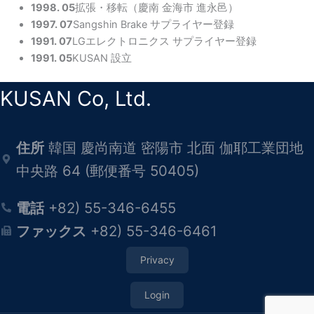
1998. 05
拡張・移転（慶南 金海市 進永邑）
1997. 07
Sangshin Brake サプライヤー登録
1991. 07
LGエレクトロニクス サプライヤー登録
1991. 05
KUSAN 設立
KUSAN Co, Ltd.
住所
韓国 慶尚南道 密陽市 北面 伽耶工業団地
中央路 64 (郵便番号 50405)
電話
+82) 55-346-6455
ファックス
+82) 55-346-6461
Privacy
Login