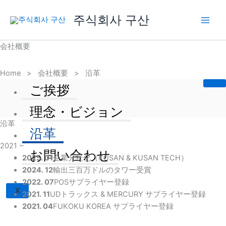
内
Main
주식회사 구산
容
Men
を
ス
会社概要
キ
ッ
Home
>
会社概要
>
沿革
プ
ご挨拶
理念・ビジョン
沿革
沿革
2021 ~
お問い合わせ
2025. 01
企業分社化（KUSAN & KUSAN TECH）
2024. 12
輸出三百万ドルのタワー受賞
2022. 07
POSサプライヤー登録
X
2021. 11
UDトラックス & MERCURY サプライヤー登録
2021. 04
FUKOKU KOREA サプライヤー登録