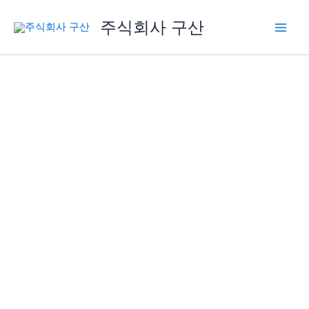
内
Main
주식회사 구산
容
Men
を
ス
キ
ッ
プ